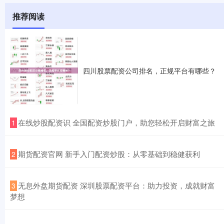
推荐阅读
四川股票配资公司排名，正规平台有哪些？
​在线炒股配资识 全国配资炒股门户，助您轻松开启财富之旅
1
​期货配资官网 新手入门配资炒股：从零基础到稳健获利
2
​无息外盘期货配资 深圳股票配资平台：助力投资，成就财富
3
梦想