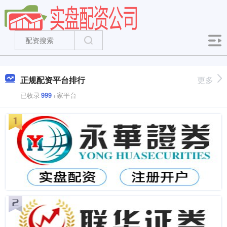
正规配资平台排行
更多
已收录
999
+家平台