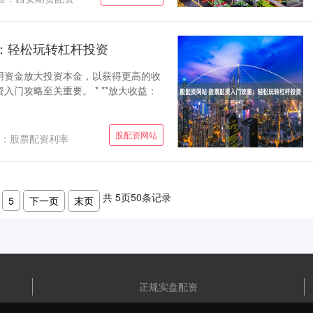
：轻松玩转杠杆投资
用资金放大投资本金，以获得更高的收
门攻略至关重要。 * **放大收益：
股配资网站
：股票配资利率
共
5
页
50
条记录
5
下一页
末页
正规实盘配资