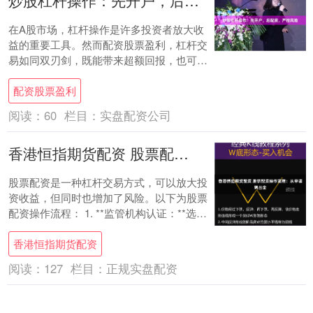
炒股杠杆操作：先开户，后配资，严控风险
在A股市场，杠杆操作是许多投资者放大收
益的重要工具。然而配资股票盈利，杠杆交
易如同双刃剑，既能带来超额回报，也可能
放大亏损。本文将详细解析炒股杠杆操作的
配资股票盈利
正确流程....
阅读：
60
栏目：
实盘配资公司
香港恒指期货配资 股票配资操作流程：从申请到出金
股票配资是一种杠杆交易方式，可以放大投
资收益，但同时也增加了风险。以下为股票
配资操作流程： 1. **监管机构认证：**选择
受证监会或其他权威监管机构监管的配资....
香港恒指期货配资
阅读：
127
栏目：
正规实盘配资