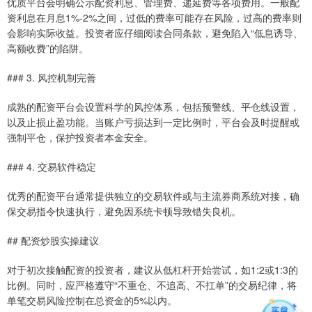
优质平台会明确公示配资利息、管理费、递延费等各项费用。一般配
资利息在月息1%-2%之间，过低的费率可能存在风险，过高的费率则
会影响实际收益。投资者应仔细阅读合同条款，避免陷入“低息诱导、
高额收费”的陷阱。
### 3. 风控机制完善
成熟的配资平台会设置科学的风控体系，包括预警线、平仓线设置，
以及止损止盈功能。当账户亏损达到一定比例时，平台会及时提醒或
强制平仓，保护投资者本金安全。
### 4. 交易软件稳定
优秀的配资平台通常提供独立的交易软件或与主流券商系统对接，确
保交易指令快速执行，避免因系统卡顿导致错失良机。
## 配资炒股实操建议
对于初次接触配资的投资者，建议从低杠杆开始尝试，如1:2或1:3的
比例。同时，应严格遵守“不重仓、不追高、不扛单”的交易纪律，将
单笔交易风险控制在总资金的5%以内。