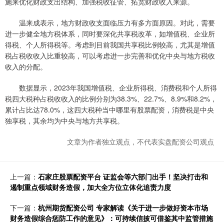
施来优化财政支出结构、加强税收征管、拓宽财政收入来源。
温来成表示，地方财政收支面临压力有多方面原因。对此，需要
进一步健全地方税体系，同时要深化共享税改革，如增值税、企业所
得税、个人所得税等。考虑到目前我国共享税比例较高，尤其是增值
税占税收收入比重较高，可以考虑进一步完善和优化中央与地方税收
收入的分配。
数据显示，2023年我国增值税、企业所得税、消费税和个人所得
税四大税种占税收收入的比例分别为38.3%、22.7%、8.9%和8.2%，
累计占比达78.0%，这四大税种当中哪里有股票配资，消费税是中央
独享税，其余均为中央与地方共享税。
文章为作者独立观点，不代表实盘配资公司观点
上一篇：
石家庄股票配资平台 证监会等六部门出手！坚决打击和
遏制重点领域财务造假，加大全方位立体化追责力度
下一篇：
杭州期货配资公司 专家解读《关于进一步做好资本市场
财务造假综合惩防工作的意见》：可持续信披可借鉴其中监管措施