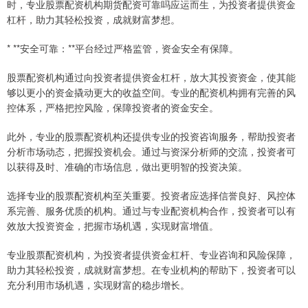
时，专业股票配资机构期货配资可靠吗应运而生，为投资者提供资金
杠杆，助力其轻松投资，成就财富梦想。
* **安全可靠：**平台经过严格监管，资金安全有保障。
股票配资机构通过向投资者提供资金杠杆，放大其投资资金，使其能
够以更小的资金撬动更大的收益空间。专业的配资机构拥有完善的风
控体系，严格把控风险，保障投资者的资金安全。
此外，专业的股票配资机构还提供专业的投资咨询服务，帮助投资者
分析市场动态，把握投资机会。通过与资深分析师的交流，投资者可
以获得及时、准确的市场信息，做出更明智的投资决策。
选择专业的股票配资机构至关重要。投资者应选择信誉良好、风控体
系完善、服务优质的机构。通过与专业配资机构合作，投资者可以有
效放大投资资金，把握市场机遇，实现财富增值。
专业股票配资机构，为投资者提供资金杠杆、专业咨询和风险保障，
助力其轻松投资，成就财富梦想。在专业机构的帮助下，投资者可以
充分利用市场机遇，实现财富的稳步增长。