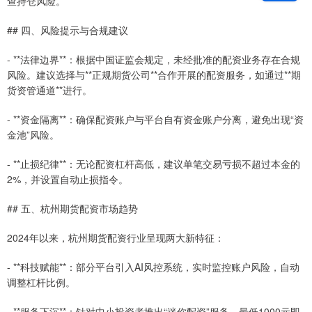
查持仓风险。
## 四、风险提示与合规建议
- **法律边界**：根据中国证监会规定，未经批准的配资业务存在合规
风险。建议选择与**正规期货公司**合作开展的配资服务，如通过**期
货资管通道**进行。
- **资金隔离**：确保配资账户与平台自有资金账户分离，避免出现“资
金池”风险。
- **止损纪律**：无论配资杠杆高低，建议单笔交易亏损不超过本金的
2%，并设置自动止损指令。
## 五、杭州期货配资市场趋势
2024年以来，杭州期货配资行业呈现两大新特征：
- **科技赋能**：部分平台引入AI风控系统，实时监控账户风险，自动
调整杠杆比例。
- **服务下沉**：针对中小投资者推出“迷你配资”服务，最低1000元即